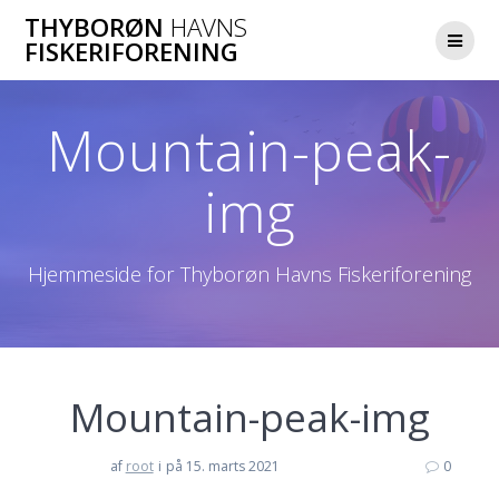
Skip
THYBORØN
HAVNS
to
FISKERIFORENING
content
Mountain-peak-
img
Hjemmeside for Thyborøn Havns Fiskeriforening
Mountain-peak-img
af
root
i
på 15. marts 2021
0