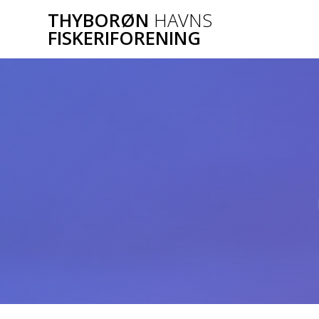
Skip
THYBORØN
HAVNS
to
FISKERIFORENING
content