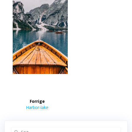
Indlægsnavigation
Forrige
Forrige
Harbor-lake
indlæg:
Søg