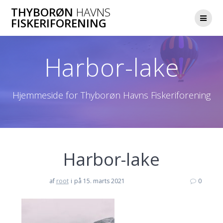
Skip
THYBORØN
HAVNS
to
FISKERIFORENING
content
Harbor-lake
Hjemmeside for Thyborøn Havns Fiskeriforening
Harbor-lake
af
root
i
på 15. marts 2021
0