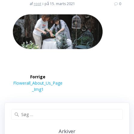
af
root
i
på 15. marts 2021
0
Indlægsnavigation
Forrige
Forrige
Flowerall_About_Us_Page
indlæg:
_Img1
Søg
efter:
Arkiver