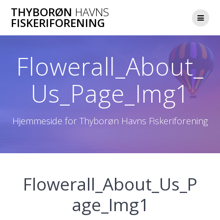
Skip
THYBORØN
HAVNS
to
FISKERIFORENING
content
Flowerall_About_
Us_Page_Img1
Hjemmeside for Thyborøn Havns Fiskeriforening
Flowerall_About_Us_P
age_Img1