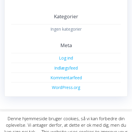
Kategorier
Ingen kategorier
Meta
Log ind
Indlægsfeed
Kommentarfeed
WordPress.org
Denne hjemmeside bruger cookies, så vi kan forbedre din
oplevelse. Vi antager derfor, at dette er ok med dig, men du
© 2026 Thyborøn Havns Fiskeriforening. Bygget ved at bruge
kan sige nej tak. -- This website uses cookies to improve your