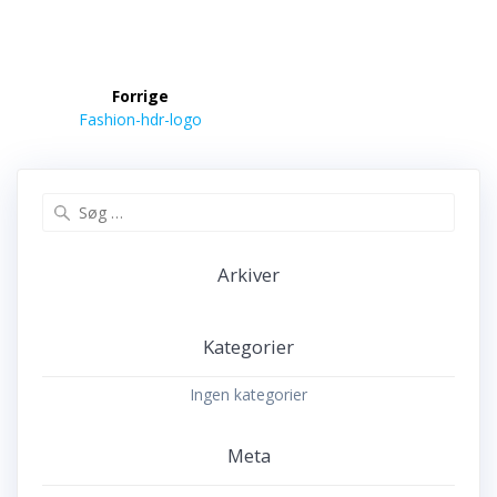
Indlægsnavigation
Forrige
Forrige
Fashion-hdr-logo
indlæg:
Søg
efter:
Arkiver
Kategorier
Ingen kategorier
Meta