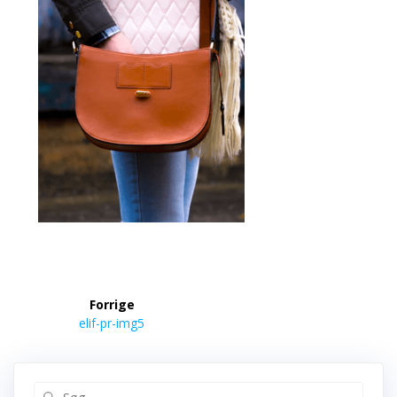
Indlægsnavigation
Forrige
Forrige
elif-pr-img5
indlæg:
Søg