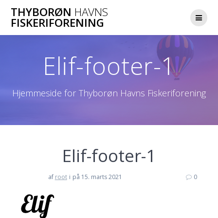
Skip
THYBORØN
HAVNS
to
FISKERIFORENING
content
Elif-footer-1
Hjemmeside for Thyborøn Havns Fiskeriforening
Elif-footer-1
af
root
i
på 15. marts 2021
0