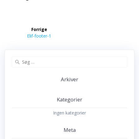
Indlægsnavigation
Forrige
Forrige
Elif-footer-1
indlæg:
Søg
efter:
Arkiver
Kategorier
Ingen kategorier
Meta