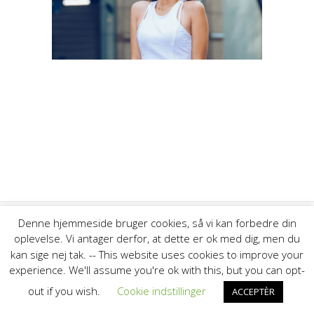
Denne hjemmeside bruger cookies, så vi kan forbedre din
oplevelse. Vi antager derfor, at dette er ok med dig, men du
© 2026 Thyborøn Havns Fiskeriforening. Bygget ved at bruge
kan sige nej tak. -- This website uses cookies to improve your
WordPress og
Highlight Theme
experience. We'll assume you're ok with this, but you can opt-
out if you wish.
Cookie indstillinger
ACCEPTÈR