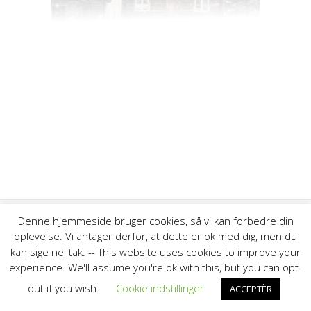
Denne hjemmeside bruger cookies, så vi kan forbedre din
oplevelse. Vi antager derfor, at dette er ok med dig, men du
© 2026 Thyborøn Havns Fiskeriforening. Bygget ved at bruge
kan sige nej tak. -- This website uses cookies to improve your
WordPress og
Highlight Theme
experience. We'll assume you're ok with this, but you can opt-
out if you wish.
Cookie indstillinger
ACCEPTÈR