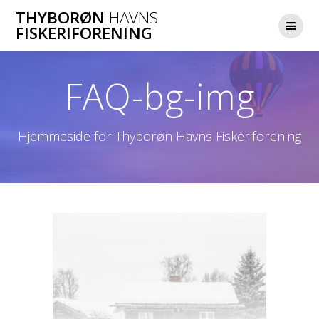
Skip
THYBORØN
HAVNS
to
FISKERIFORENING
content
FAQ-bg-img
Hjemmeside for Thyborøn Havns Fiskeriforening