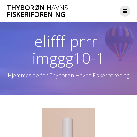
Skip
THYBORØN
HAVNS
to
FISKERIFORENING
content
elifff-prrr-
imggg10-1
Hjemmeside for Thyborøn Havns Fiskeriforening