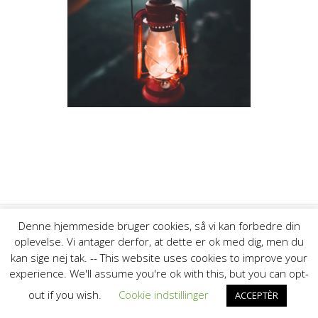
Denne hjemmeside bruger cookies, så vi kan forbedre din
oplevelse. Vi antager derfor, at dette er ok med dig, men du
© 2026 Thyborøn Havns Fiskeriforening. Bygget ved at bruge
kan sige nej tak. -- This website uses cookies to improve your
WordPress og
Highlight Theme
experience. We'll assume you're ok with this, but you can opt-
out if you wish.
Cookie indstillinger
ACCEPTÈR