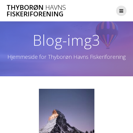
Skip
THYBORØN
HAVNS
to
FISKERIFORENING
content
Blog-img3
Hjemmeside for Thyborøn Havns Fiskeriforening