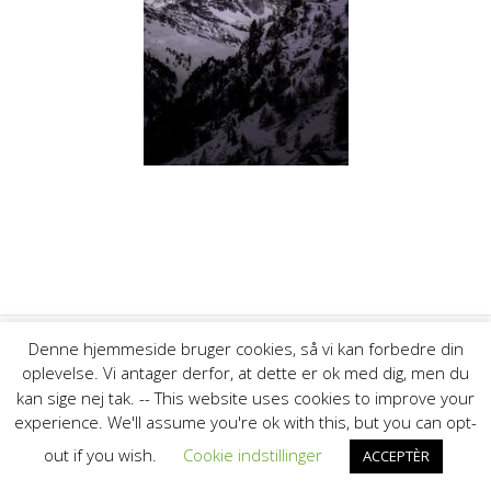
Denne hjemmeside bruger cookies, så vi kan forbedre din
oplevelse. Vi antager derfor, at dette er ok med dig, men du
© 2026 Thyborøn Havns Fiskeriforening. Bygget ved at bruge
kan sige nej tak. -- This website uses cookies to improve your
WordPress og
Highlight Theme
experience. We'll assume you're ok with this, but you can opt-
out if you wish.
Cookie indstillinger
ACCEPTÈR